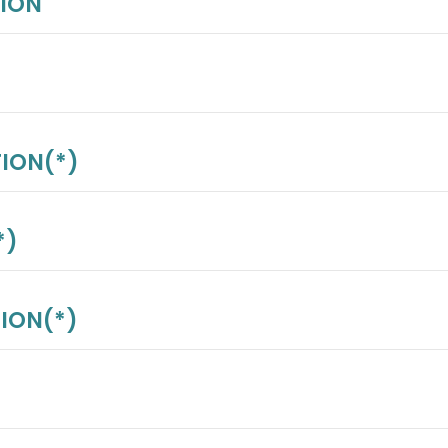
TION
TION(*)
*)
TION(*)