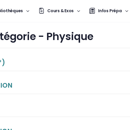
bliothèques
Cours & Exos
Infos Prépa
tégorie -
Physique
*)
TION