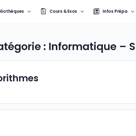
bliothèques
Cours & Exos
Infos Prépa
tégorie :
Informatique – S
orithmes