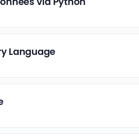
données via Python
ry Language
e